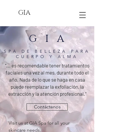
GIA
G I A
SPA DE BELLEZA PARA
CUERPO Y ALMA
"... es recomendable tener tratamientos
faciales una vez al mes, durante todo el
año. Nada de lo que se haga en casa
puede reemplazar la exfoliación, la
extracción y la atención profesional."
Contáctenos
Visit us at GIA Spa for all your 
skincare needs.